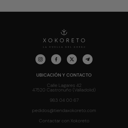
UBICACIÓN Y CONTACTO
Calle Lagares 42
47520 Castronuño (Valladolid)
983 04 00 67
pedidos@tiendaxokoreto.com
Contactar con Xokoreto