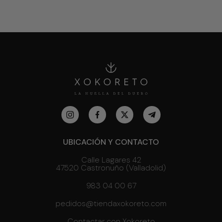
UBICACIÓN Y CONTACTO
Calle Lagares 42
47520 Castronuño (Valladolid)
983 04 00 67
pedidos@tiendaxokoreto.com
Contactar con Xokoreto