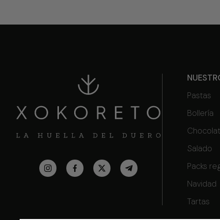
NUESTR
Pastas
Bollería
Chocola
Salado
Packs re
Navidad
Tartas