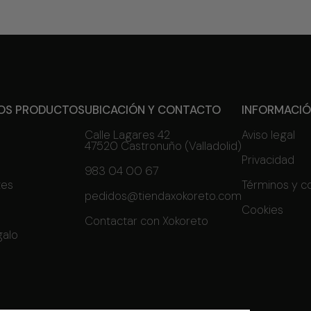
OS PRODUCTOS
UBICACIÓN Y CONTACTO
INFORMACI
Calle Lagares 42
Aviso legal
47520 Castronuño (Valladolid)
Privacidad
983 04 00 67
tes
Términos y c
pedidos@tiendaxokoreto.com
Cookies
Contactar con Xokoreto
galo