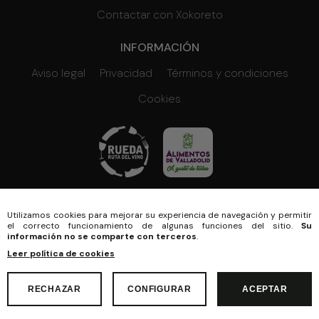
Contactar con Xokoreto
INFORMACIÓN
Aviso legal
Privacidad
Términos y condiciones
Cookies
© 2026 Xokoreto
Diseño web SGM
Utilizamos cookies para mejorar su experiencia de navegación y permitir
el correcto funcionamiento de algunas funciones del sitio.
Su
información no se comparte con terceros
.
Leer política de cookies
Cantidad:
1
ACCESIBILIDAD
RECHAZAR
CONFIGURAR
ACEPTAR
COMPRAR