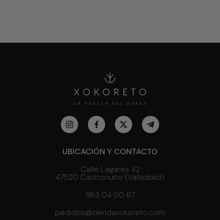
UBICACIÓN Y CONTACTO
Calle Lagares 42
47520 Castronuño (Valladolid)
983 04 00 67
pedidos@tiendaxokoreto.com