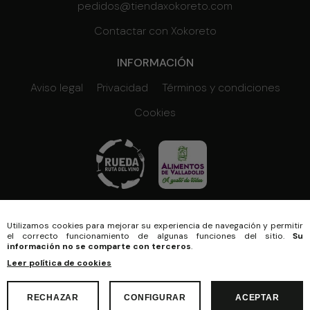
pedidos@tiendaxokoreto.com
Contactar con Xokoreto
INFORMACIÓN
Aviso legal
Privacidad
Términos y condiciones
Cookies
© 2026 Xokoreto
Diseño web SGM
Utilizamos cookies para mejorar su experiencia de navegación y permitir
el correcto funcionamiento de algunas funciones del sitio.
Su
información no se comparte con terceros
.
Leer política de cookies
Cantidad:
0
ACCESIBILIDAD
RECHAZAR
CONFIGURAR
ACEPTAR